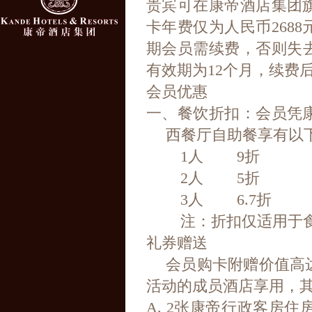
贵宾可在康帝酒店集团
卡年费仅为人民币268
期会员需续费，否则失去
有效期为12个月，续费
会员优惠
一、餐饮折扣：会员凭
西餐厅自助餐享有以
1
人
9折
2
人
5折
3
人
6.7折
注：折扣仅适用于
礼券赠送
会员购卡附赠价值高达
活动的成员酒店享用，
A. 2
张康帝行政客房住