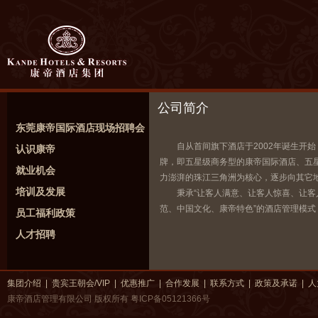
公司简介
东莞康帝国际酒店现场招聘会
自从首间旗下酒店于2002年诞生开
认识康帝
牌，即五星级商务型的康帝国际酒店、五
就业机会
力澎湃的珠江三角洲为核心，逐步向其它
培训及发展
秉承“让客人满意、让客人惊喜、让客
范、中国文化、康帝特色”的酒店管理模
员工福利政策
人才招聘
集团介绍
|
贵宾王朝会/VIP
|
优惠推广
|
合作发展
|
联系方式
|
政策及承诺
|
人
康帝酒店管理有限公司 版权所有
粤ICP备05121366号