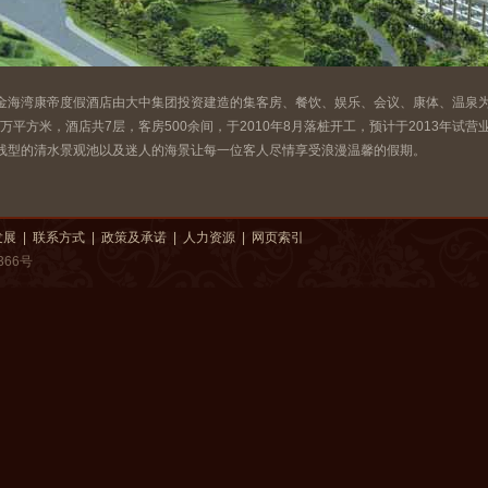
海湾康帝度假酒店由大中集团投资建造的集客房、餐饮、娱乐、会议、康体、温泉为
0 万平方米，酒店共7层，客房500余间，于2010年8月落桩开工，预计于2013年
线型的清水景观池以及迷人的海景让每一位客人尽情享受浪漫温馨的假期。
发展
|
联系方式
|
政策及承诺
|
人力资源
|
网页索引
366号