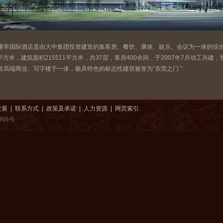
帝国际酒店是由大中集团投资建造的集客房、餐饮、康体、娱乐、会议为一体的综合
3平方米，建筑面积215511平方米，共37层，客房400余间，于2007年7月动工兴建
套高端商业、写字楼于一体，极具特色的标志性建筑被誉为“东莞之门 ”
发展
|
联系方式
|
政策及承诺
|
人力资源
|
网页索引
366号